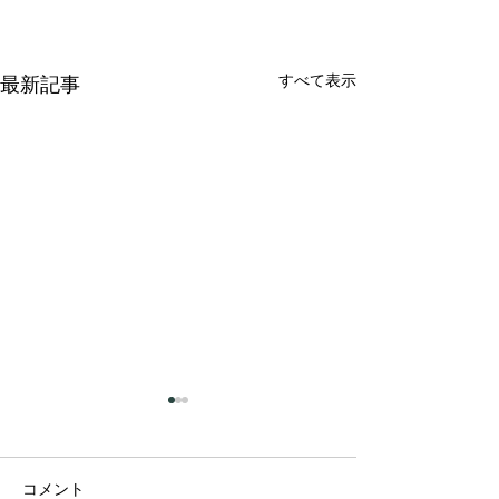
すべて表示
最新記事
【重要】明細書発行義務
患者ごとに償還
化に関する疑義解釈につ
更できる仕組み
いて
通知が厚労省よ
厚生労働省より、10月から施
令和4年3月22日
コメント
れました